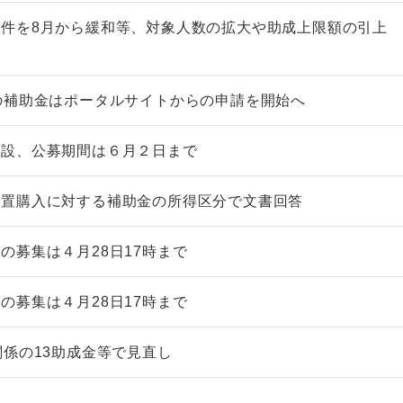
件を8月から緩和等、対象人数の拡大や助成上限額の引上
の補助金はポータルサイトからの申請を開始へ
非上場株式の評価の仕方と記載
市街地周辺土地の評
創設、公募期間は６月２日まで
例（令和8年版）
&amp;Ａ（二訂版
税込4,950円
税込5,060円
装置購入に対する補助金の所得区分で文書回答
の募集は４月28日17時まで
の募集は４月28日17時まで
関係の13助成金等で見直し