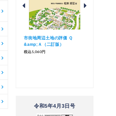
価 Ｑ
「資産承継」（2
解説とQ&amp;Aでわかる 電子
）
No.44）
帳簿等保存制度の実務（改訂
版）
税込1,500円
税込2,970円
令和5年4月3日号