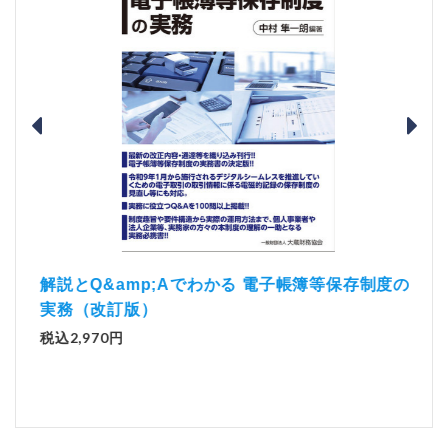
）
「資
解説とQ&amp;Aでわかる 電子帳簿等保存制度の
実務（改訂版）
税込1
税込2,970円