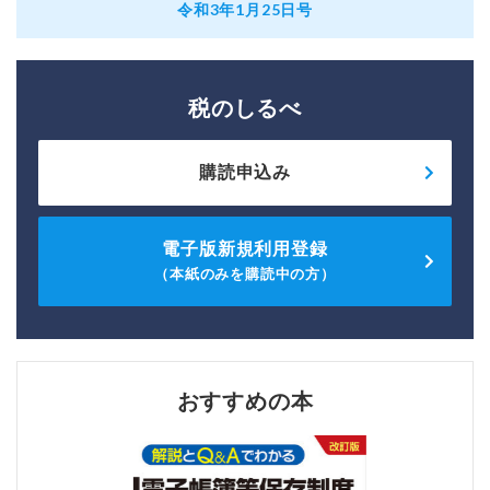
令和3年1月25日号
税のしるべ
購読申込み
電子版新規利用登録
（本紙のみを購読中の方）
おすすめの本