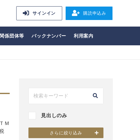
サインイン
購読申込み
関係団体等
バックナンバー
利用案内
に
見出しのみ
ＴＭ
税
さらに絞り込み