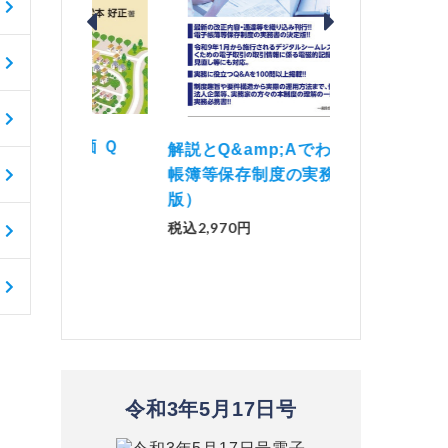
価 Ｑ
「資産承継」（2
解説とQ&amp;Aでわかる 電子
）
No.44）
帳簿等保存制度の実務（改訂
版）
税込1,500円
税込2,970円
令和3年5月17日号