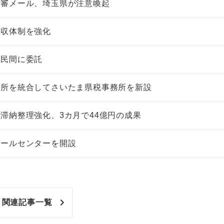
不審メール、埼玉県が注意喚起
徴収体制を強化
を民間に委託
非上場株式の評価の仕方と記載
市街地周辺土地の評
例（令和8年版）
&amp;Ａ（二訂版
務所を統合してさいたま県税事務所を新設
税込4,950円
税込5,060円
滞納整理強化、3カ月で44億円の成果
コールセンターを開設
関連記事一覧