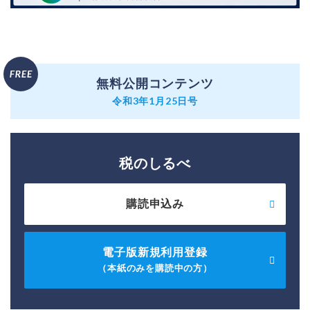
無料公開コンテンツ
令和3年1月25日号
税のしるべ
購読申込み
電子版新規利用登録
（本紙のみを購読中の方）