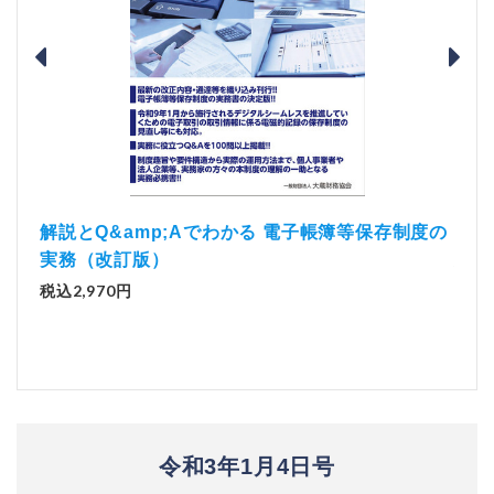
）
「資
解説とQ&amp;Aでわかる 電子帳簿等保存制度の
実務（改訂版）
税込1
税込2,970円
令和3年1月4日号