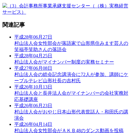
関連記事
平成28年06月27日
村山法人会女性部会が落語家で山形県住みます芸人の
笑福亭笑助さんの落語会
平成28年04月25日
村山法人会がマイナンバー制度の実務セミナー
平成27年06月08日
村山法人会の総会記念講演会に72人が参加、講師にケ
ーブルテレビ山形社長の吉村氏
平成26年10月13日
村山法人会と長井法人会がマイナンバーの会社実務対
応基礎講座
平成26年06月23日
村山法人会がおやじ日本山形代表世話人・和田氏の講
演会
平成26年04月14日
村山法人会女性部会がＡＫＢ48のダンス動画を投稿