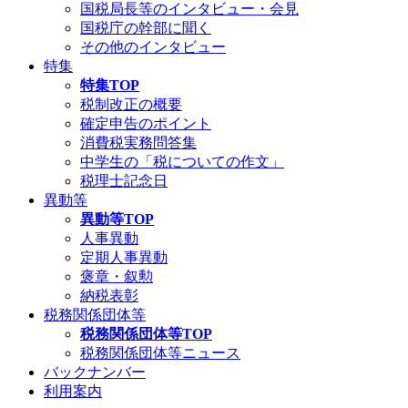
国税局長等のインタビュー・会見
国税庁の幹部に聞く
その他のインタビュー
特集
特集TOP
税制改正の概要
確定申告のポイント
消費税実務問答集
中学生の「税についての作文」
税理士記念日
異動等
異動等TOP
人事異動
定期人事異動
褒章・叙勲
納税表彰
税務関係団体等
税務関係団体等TOP
税務関係団体等ニュース
バックナンバー
利用案内