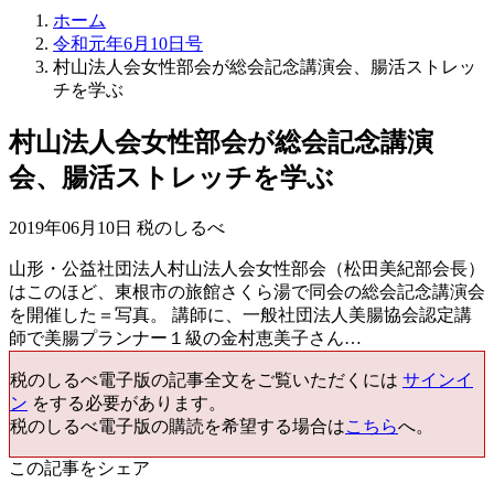
ホーム
令和元年6月10日号
村山法人会女性部会が総会記念講演会、腸活ストレッ
チを学ぶ
村山法人会女性部会が総会記念講演
会、腸活ストレッチを学ぶ
2019年06月10日 税のしるべ
山形・公益社団法人村山法人会女性部会（松田美紀部会長）
はこのほど、東根市の旅館さくら湯で同会の総会記念講演会
を開催した＝写真。 講師に、一般社団法人美腸協会認定講
師で美腸プランナー１級の金村恵美子さん…
税のしるべ電子版の記事全文をご覧いただくには
サインイ
ン
をする必要があります。
税のしるべ電子版の購読を希望する場合は
こちら
へ。
この記事をシェア