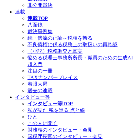
非公開裁決
連載
連載TOP
八面鏡
裁決事例集
続・傍流の正論～税相を斬る
不良債権に係る税務上の取扱いの再確認
（小説）税務調査と真実
悩める税理士事務所所長・職員のための生成AI
超入門
注目の一冊
TAXナンバープレイス
着眼大局
過去の連載
インタビュー等
インタビュー等TOP
私が見た 税を巡る 点と線
ひと
この人に聞く
財務相のインタビュー・会見
国税庁長官のインタビュー・会見