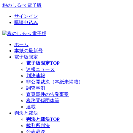
税のしるべ 電子版
サインイン
購読申込み
ホーム
本紙の最新号
電子版限定
電子版限定TOP
速報ニュース
判決速報
非公開裁決（本紙未掲載）
調査事例
査察事件の告発事案
税務関係団体等
連載
判決と裁決
判決と裁決TOP
裁判所判決
公表裁決