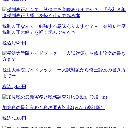
税制改正なんて、勉強する意味ありますか？－「令和８年度
税制改正大綱」を軽く読んでみる本
税込1,540円
税法大学院ガイドブック ー入試対策から修士論文の書き方
までー
税込2,420円
加算税の最新実務と税務調査対応Q＆A（改訂版）
税込4,180円