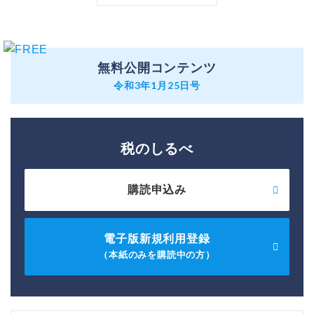
無料公開コンテンツ
令和3年1月25日号
税のしるべ
購読申込み
電子版新規利用登録
（本紙のみを購読中の方）