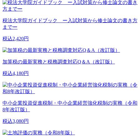
税法大学院ガイドブック ー入試対策から修士論文の書き方
までー
税込2,420円
加算税の最新実務と税務調査対応Q＆A（改訂版）
税込4,180円
中小企業投資促進税制・中小企業経営強化税制の実務（令和
8年改訂版）
税込3,080円