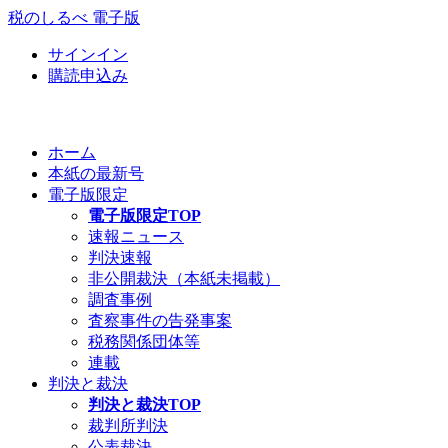
税のしるべ 電子版
サインイン
購読申込み
ホーム
本紙の最新号
電子版限定
電子版限定TOP
速報ニュース
判決速報
非公開裁決（本紙未掲載）
調査事例
査察事件の告発事案
税務関係団体等
連載
判決と裁決
判決と裁決TOP
裁判所判決
公表裁決