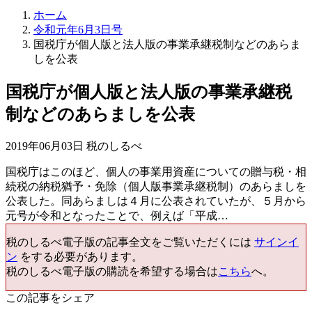
ホーム
令和元年6月3日号
国税庁が個人版と法人版の事業承継税制などのあらま
しを公表
国税庁が個人版と法人版の事業承継税
制などのあらましを公表
2019年06月03日 税のしるべ
国税庁はこのほど、個人の事業用資産についての贈与税・相
続税の納税猶予・免除（個人版事業承継税制）のあらましを
公表した。同あらましは４月に公表されていたが、５月から
元号が令和となったことで、例えば「平成…
税のしるべ電子版の記事全文をご覧いただくには
サインイ
ン
をする必要があります。
税のしるべ電子版の購読を希望する場合は
こちら
へ。
この記事をシェア