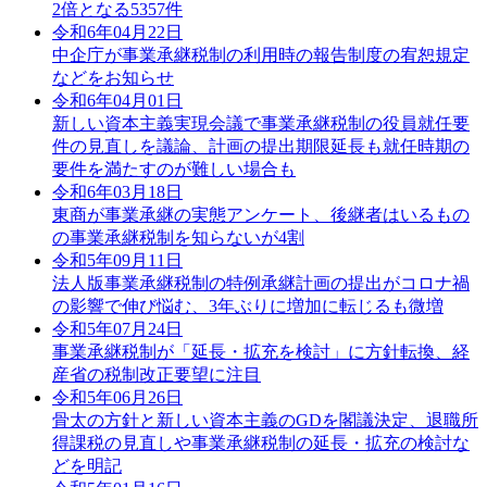
2倍となる5357件
令和6年04月22日
中企庁が事業承継税制の利用時の報告制度の宥恕規定
などをお知らせ
令和6年04月01日
新しい資本主義実現会議で事業承継税制の役員就任要
件の見直しを議論、計画の提出期限延長も就任時期の
要件を満たすのが難しい場合も
令和6年03月18日
東商が事業承継の実態アンケート、後継者はいるもの
の事業承継税制を知らないが4割
令和5年09月11日
法人版事業承継税制の特例承継計画の提出がコロナ禍
の影響で伸び悩む、3年ぶりに増加に転じるも微増
令和5年07月24日
事業承継税制が「延長・拡充を検討」に方針転換、経
産省の税制改正要望に注目
令和5年06月26日
骨太の方針と新しい資本主義のGDを閣議決定、退職所
得課税の見直しや事業承継税制の延長・拡充の検討な
どを明記