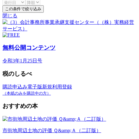
この条件で絞り込み
閉じる
無料公開コンテンツ
令和3年1月25日号
税のしるべ
購読申込み
電子版新規利用登録
（本紙のみを購読中の方）
おすすめの本
市街地周辺土地の評価 Ｑ&amp;Ａ（二訂版）