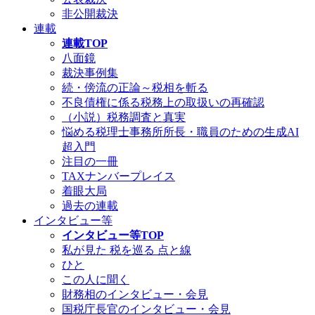
非公開裁決
連載
連載TOP
八面鏡
裁決事例集
続・傍流の正論～税相を斬る
不良債権に係る税務上の取扱いの再確認
（小説）税務調査と真実
悩める税理士事務所所長・職員のための生成AI
超入門
注目の一冊
TAXナンバープレイス
着眼大局
過去の連載
インタビュー等
インタビュー等TOP
私が見た 税を巡る 点と線
ひと
この人に聞く
財務相のインタビュー・会見
国税庁長官のインタビュー・会見