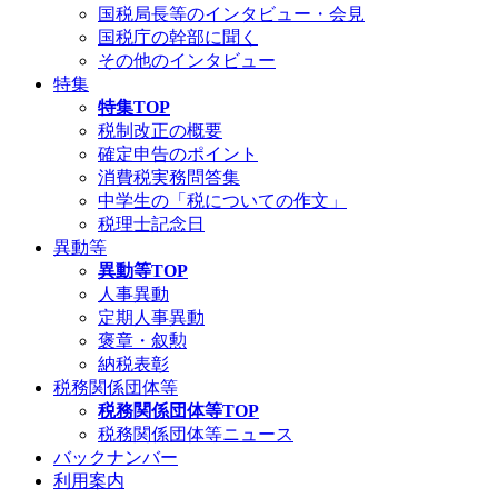
国税局長等のインタビュー・会見
国税庁の幹部に聞く
その他のインタビュー
特集
特集TOP
税制改正の概要
確定申告のポイント
消費税実務問答集
中学生の「税についての作文」
税理士記念日
異動等
異動等TOP
人事異動
定期人事異動
褒章・叙勲
納税表彰
税務関係団体等
税務関係団体等TOP
税務関係団体等ニュース
バックナンバー
利用案内