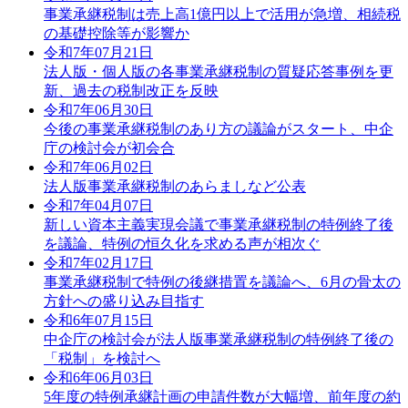
事業承継税制は売上高1億円以上で活用が急増、相続税
の基礎控除等が影響か
令和7年07月21日
法人版・個人版の各事業承継税制の質疑応答事例を更
新、過去の税制改正を反映
令和7年06月30日
今後の事業承継税制のあり方の議論がスタート、中企
庁の検討会が初会合
令和7年06月02日
法人版事業承継税制のあらましなど公表
令和7年04月07日
新しい資本主義実現会議で事業承継税制の特例終了後
を議論、特例の恒久化を求める声が相次ぐ
令和7年02月17日
事業承継税制で特例の後継措置を議論へ、6月の骨太の
方針への盛り込み目指す
令和6年07月15日
中企庁の検討会が法人版事業承継税制の特例終了後の
「税制」を検討へ
令和6年06月03日
5年度の特例承継計画の申請件数が大幅増、前年度の約