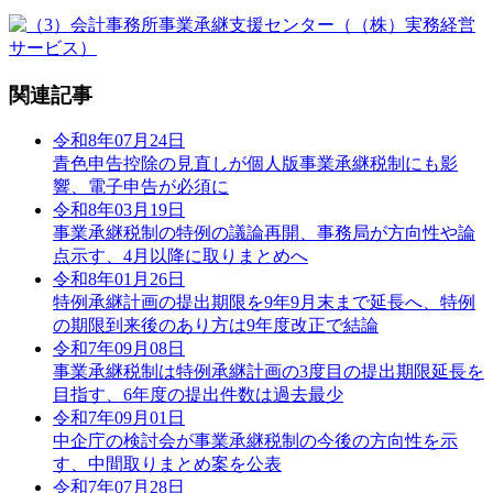
関連記事
令和8年07月24日
青色申告控除の見直しが個人版事業承継税制にも影
響、電子申告が必須に
令和8年03月19日
事業承継税制の特例の議論再開、事務局が方向性や論
点示す、4月以降に取りまとめへ
令和8年01月26日
特例承継計画の提出期限を9年9月末まで延長へ、特例
の期限到来後のあり方は9年度改正で結論
令和7年09月08日
事業承継税制は特例承継計画の3度目の提出期限延長を
目指す、6年度の提出件数は過去最少
令和7年09月01日
中企庁の検討会が事業承継税制の今後の方向性を示
す、中間取りまとめ案を公表
令和7年07月28日