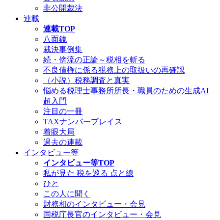
非公開裁決
連載
連載TOP
八面鏡
裁決事例集
続・傍流の正論～税相を斬る
不良債権に係る税務上の取扱いの再確認
（小説）税務調査と真実
悩める税理士事務所所長・職員のための生成AI
超入門
注目の一冊
TAXナンバープレイス
着眼大局
過去の連載
インタビュー等
インタビュー等TOP
私が見た 税を巡る 点と線
ひと
この人に聞く
財務相のインタビュー・会見
国税庁長官のインタビュー・会見