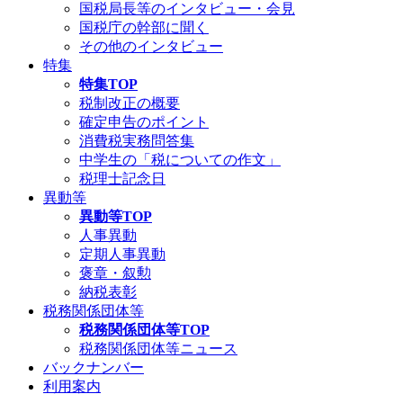
国税局長等のインタビュー・会見
国税庁の幹部に聞く
その他のインタビュー
特集
特集TOP
税制改正の概要
確定申告のポイント
消費税実務問答集
中学生の「税についての作文」
税理士記念日
異動等
異動等TOP
人事異動
定期人事異動
褒章・叙勲
納税表彰
税務関係団体等
税務関係団体等TOP
税務関係団体等ニュース
バックナンバー
利用案内