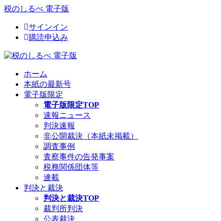
税のしるべ 電子版
サインイン
購読申込み
ホーム
本紙の最新号
電子版限定
電子版限定TOP
速報ニュース
判決速報
非公開裁決（本紙未掲載）
調査事例
査察事件の告発事案
税務関係団体等
連載
判決と裁決
判決と裁決TOP
裁判所判決
公表裁決