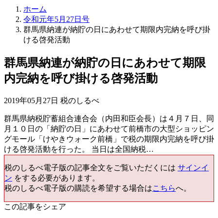
ホーム
令和元年5月27日号
群馬県納連が納貯の日にあわせて期限内完納を呼び掛
ける啓発活動
群馬県納連が納貯の日にあわせて期限
内完納を呼び掛ける啓発活動
2019年05月27日 税のしるべ
群馬県納税貯蓄組合連合会（内田和臣会長）は４月７日、同
月１０日の「納貯の日」にあわせて前橋市の大型ショッピン
グモール「けやきウォーク前橋」で税の期限内完納を呼び掛
ける啓発活動を行った。 当日は全国納税…
税のしるべ電子版の記事全文をご覧いただくには
サインイ
ン
をする必要があります。
税のしるべ電子版の購読を希望する場合は
こちら
へ。
この記事をシェア