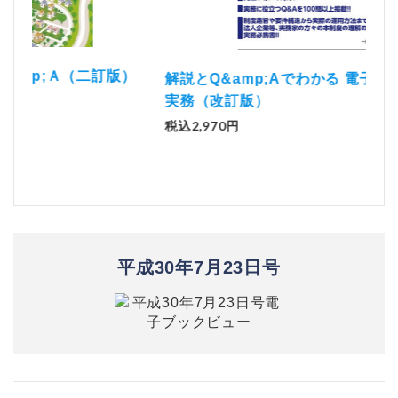
）
「資
解説とQ&amp;Aでわかる 電子帳簿等保存制度の
実務（改訂版）
税込1
税込2,970円
平成30年7月23日号