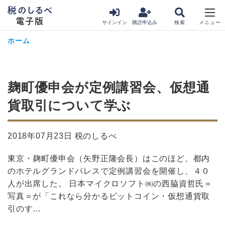
サインイン
購読申込み
ホーム
麹町優申会が定例講習会、仮想通
貨取引について学ぶ
2018年07月23日 税のしるべ
東京・麹町優申会（矢野正隆会長）はこのほど、都内
のホテルグランドパレスで定例講習会を開催し、４０
人が出席した。 日本マイクロソフト㈱の西脇資哲氏＝
写真＝が「これなら分かるビットコイン・仮想通貨取
引のす…