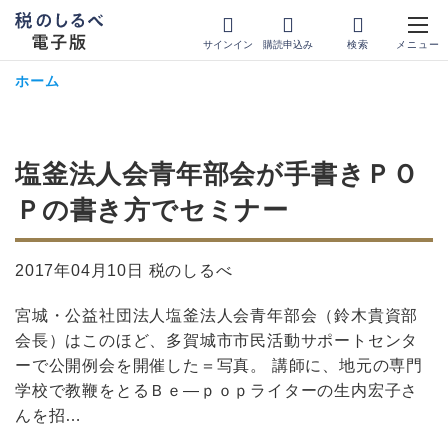
サインイン
購読申込み
ホーム
塩釜法人会青年部会が手書きＰＯ
Ｐの書き方でセミナー
2017年04月10日 税のしるべ
宮城・公益社団法人塩釜法人会青年部会（鈴木貴資部
会長）はこのほど、多賀城市市民活動サポートセンタ
ーで公開例会を開催した＝写真。 講師に、地元の専門
学校で教鞭をとるＢｅ―ｐｏｐライターの生内宏子さ
んを招…