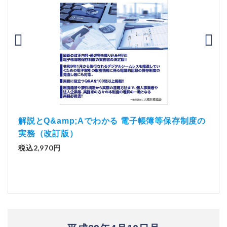
）
「資
解説とQ&amp;Aでわかる 電子帳簿等保存制度の
実務（改訂版）
税込1
税込2,970円