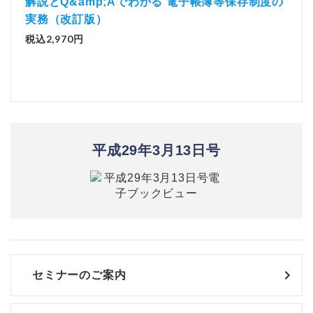
「資
解説とQ&amp;Aでわかる 電子帳簿等保存制度の
実務（改訂版）
税込1
税込2,970円
平成29年3月13日号
セミナーのご案内