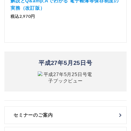
「資
解説とQ&amp;Aでわかる 電子帳簿等保存制度の
実務（改訂版）
税込1
税込2,970円
平成27年5月25日号
セミナーのご案内