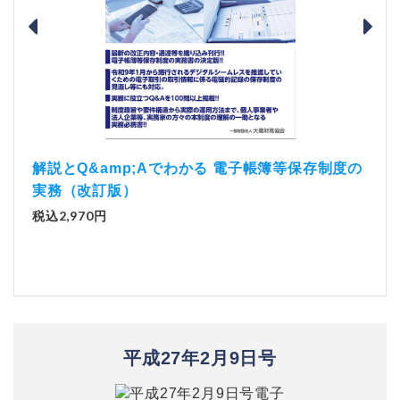
）
「資
解説とQ&amp;Aでわかる 電子帳簿等保存制度の
実務（改訂版）
税込1
税込2,970円
平成27年2月9日号