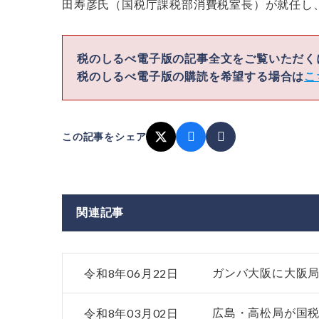
田寿彦氏（国税庁課税部消費税室長）が就任し、
税のしるべ電子版の記事全文をご覧いただ
税のしるべ電子版の購読を希望する場合は
こ
この記事をシェア
関連記事
令和8年06月22日
ガンバ大阪に大阪
令和8年03月02日
広島・高松局が国税