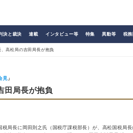
判決と裁決
連載
インタビュー等
特集
異動等
税務
長、高松局の吉田局長が抱負
会見
」
吉田局長が抱負
国税局長に岡田則之氏（国税庁課税部長）が、高松国税局長