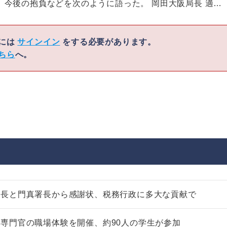
今後の抱負などを次のように語った。 岡田大阪局長 適…
くには
サインイン
をする必要があります。
ちら
へ。
局長と門真署長から感謝状、税務行政に多大な貢献で
専門官の職場体験を開催、約90人の学生が参加