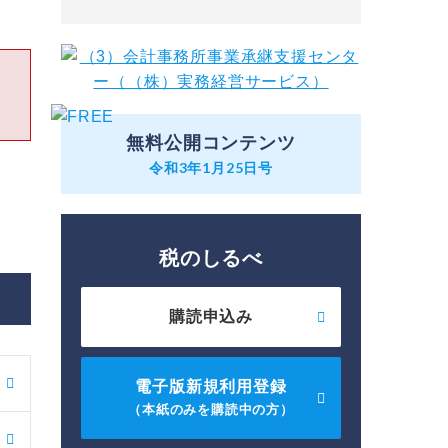
無料公開コンテンツ
令和3年1月25日号
税のしるべ
購読申込み
電子版新規利用登録
（本紙のみを購読中の方）