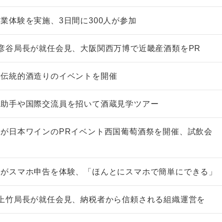
業体験を実施、3日間に300人が参加
彦谷局長が就任会見、大阪関西万博で近畿産酒類をPR
で伝統的酒造りのイベントを開催
導助手や国際交流員を招いて酒蔵見学ツアー
が日本ワインのPRイベント西国葡萄酒祭を開催、試飲会
手がスマホ申告を体験、「ほんとにスマホで簡単にできる」
上竹局長が就任会見、納税者から信頼される組織運営を