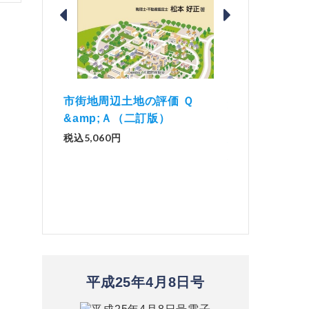
価 Ｑ
「資産承継」（2
解説とQ&amp;Aでわかる 電子
）
No.44）
帳簿等保存制度の実務（改訂
版）
税込1,500円
税込2,970円
平成25年4月8日号