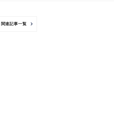
関連記事一覧
非上場株式の評価の仕方と記載
市街地周辺土地の評
例（令和8年版）
&amp;Ａ（二訂版
税込4,950円
税込5,060円