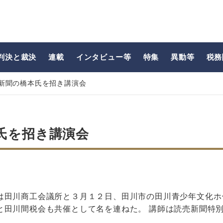
判決と裁決
連載
インタビュー等
特集
異動等
税務
新聞の橋本氏を招き講演会
氏を招き講演会
は田川商工会議所と３月１２日、田川市の田川青少年文化ホ
と田川間税会も共催として名を連ねた。 講師は読売新聞特