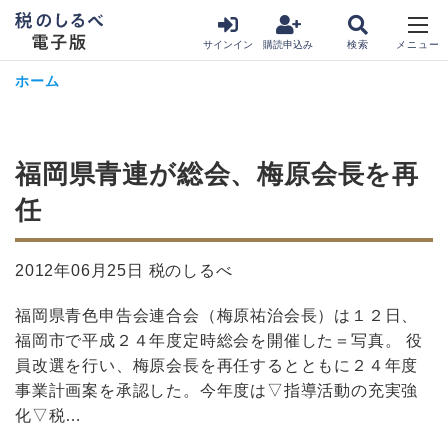
サインイン
購読申込み
ホーム
福岡県青連が総会、梅原会長を再
任
2012年06月25日 税のしるべ
福岡県青色申告会連合会（梅原祐治会長）は１２日、
福岡市で平成２４年度定時総会を開催した＝写真。 役
員改選を行い、梅原会長を再任するとともに２４年度
事業計画案を承認した。今年度は▽指導活動の充実強
化▽税…