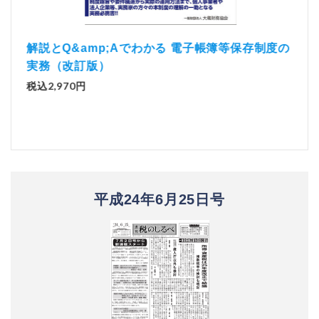
）
「資
解説とQ&amp;Aでわかる 電子帳簿等保存制度の
実務（改訂版）
税込1
税込2,970円
平成24年6月25日号