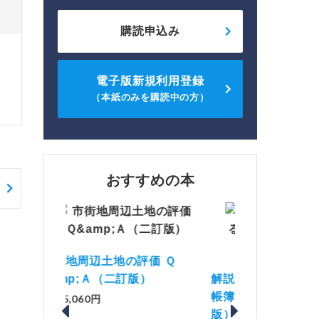
購読申込み
電子版新規利用登録
（本紙のみを購読中の方）
おすすめの本
価 Ｑ
「資産承継」（2
）
解説とQ&amp;Aでわかる 電子
No.44）
帳簿等保存制度の実務（改訂
税込1,500円
版）