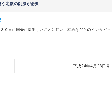
費や定数の削減が必要
見
月３０日に国会に提出したことに伴い、本紙などとのインタビュ
平成24年4月23日号
非上場株式の評価の仕方と記載
市街地周辺土地の評
例（令和8年版）
&amp;Ａ（二訂版
税込4,950円
税込5,060円