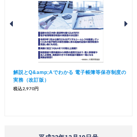
）
「資
解説とQ&amp;Aでわかる 電子帳簿等保存制度の
実務（改訂版）
税込1
税込2,970円