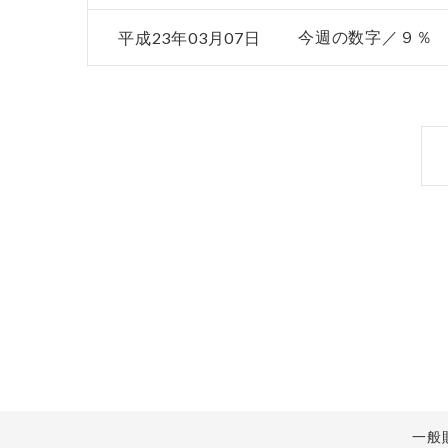
平成23年03月07日
今週の数字／９％
一般