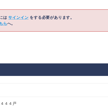
くには
サインイン
をする必要があります。
ちら
へ。
超
２４４４戸