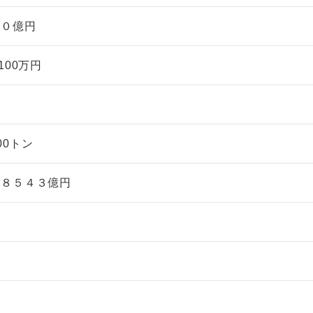
９０億円
100万円
非上場株式の評価の仕方と記載
市街地周辺土地の評
例（令和8年版）
&amp;Ａ（二訂版
税込4,950円
税込5,060円
00トン
兆８５４３億円