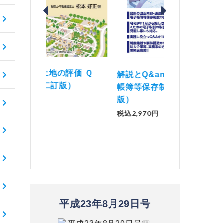
価 Ｑ
「資産承継」（2
解説とQ&amp;Aでわかる 電子
）
No.44）
帳簿等保存制度の実務（改訂
版）
税込1,500円
税込2,970円
平成23年8月29日号