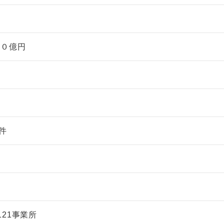
４０億円
件
件
％
21事業所