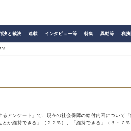
判決と裁決
連載
インタビュー等
特集
異動等
税務
3%
するアンケート」で、現在の社会保障の給付内容について「
んとか維持できる」（２２％）、「維持できる」（３・７％