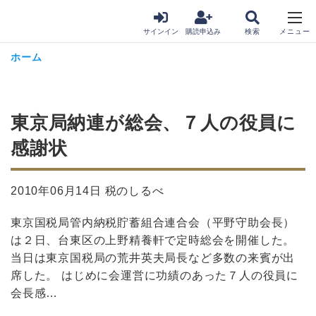
サインイン
購読申込み
ホーム
東京局納連が総会、７人の役員に
感謝状
2010年06月14日 税のしるべ
東京国税局管内納税貯蓄組合連合会（平野守助会長）
は２日、台東区の上野精養軒で定時総会を開催した。
当日は東京国税局の荒井英夫局長など多数の来賓が出
席した。 はじめに会運営に功績のあった７人の役員に
会長感…