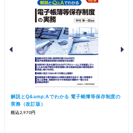
）
「資
解説とQ&amp;Aでわかる 電子帳簿等保存制度の
実務（改訂版）
税込1
税込2,970円