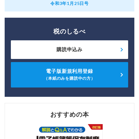
令和3年1月25日号
税のしるべ
購読申込み
電子版新規利用登録
（本紙のみを購読中の方）
おすすめの本