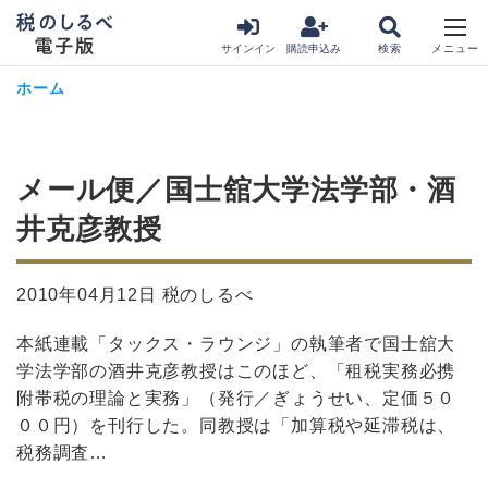
サインイン
購読申込み
ホーム
メール便／国士舘大学法学部・酒
井克彦教授
2010年04月12日 税のしるべ
本紙連載「タックス・ラウンジ」の執筆者で国士舘大
学法学部の酒井克彦教授はこのほど、「租税実務必携
附帯税の理論と実務」（発行／ぎょうせい、定価５０
００円）を刊行した。同教授は「加算税や延滞税は、
税務調査…