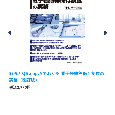
）
「資
解説とQ&amp;Aでわかる 電子帳簿等保存制度の
実務（改訂版）
税込1
税込2,970円