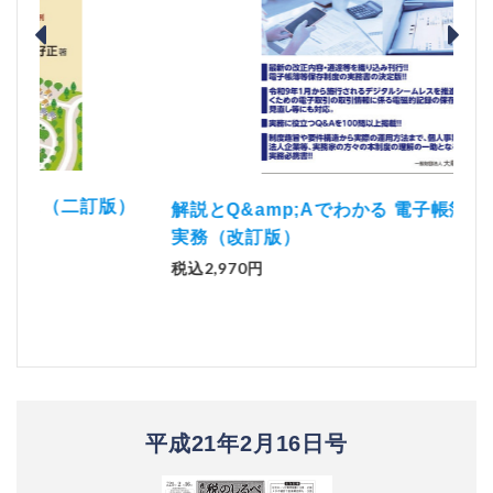
）
「資
解説とQ&amp;Aでわかる 電子帳簿等保存制度の
実務（改訂版）
税込1
税込2,970円
平成21年2月16日号