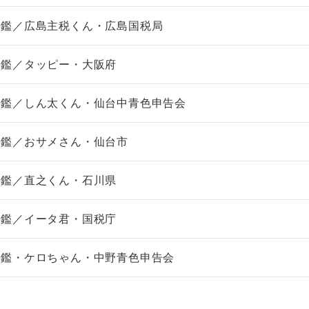
図鑑／広島主税くん・広島国税局
図鑑／タッピー・大阪府
非上場株式の評価の仕方と記載
市街地周辺土地の評
図鑑／しん太くん・仙台中青色申告会
例（令和8年版）
&amp;Ａ（二訂版
税込4,950円
税込5,060円
図鑑／おサメさん・仙台市
図鑑／直之くん・石川県
図鑑／イータ君・国税庁
図鑑・ケロちゃん・中野青色申告会