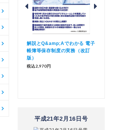
価 Ｑ
「資産承継」（2
解説とQ&amp;Aでわかる 電子
）
No.44）
帳簿等保存制度の実務（改訂
版）
税込1,500円
税込2,970円
平成21年2月16日号