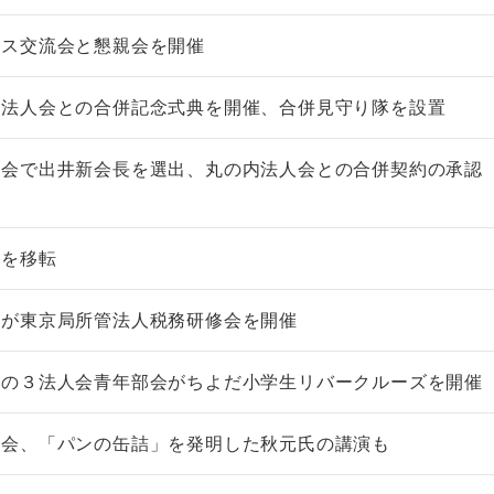
ネス交流会と懇親会を開催
内法人会との合併記念式典を開催、合併見守り隊を設置
総会で出井新会長を選出、丸の内法人会との合併契約の承認
所を移転
会が東京局所管法人税務研修会を開催
内の３法人会青年部会がちよだ小学生リバークルーズを開催
総会、「パンの缶詰」を発明した秋元氏の講演も