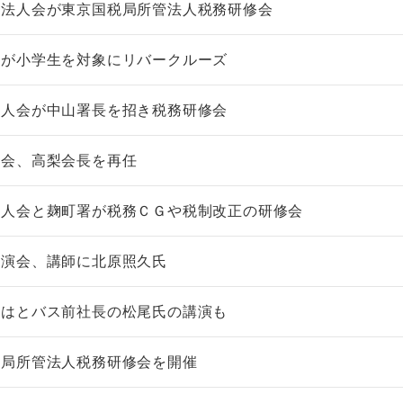
町法人会が東京国税局所管法人税務研修会
会が小学生を対象にリバークルーズ
法人会が中山署長を招き税務研修会
総会、高梨会長を再任
法人会と麹町署が税務ＣＧや税制改正の研修会
講演会、講師に北原照久氏
、はとバス前社長の松尾氏の講演も
税局所管法人税務研修会を開催