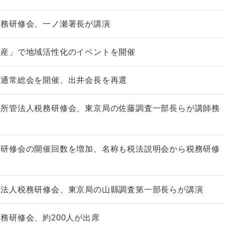
税務研修会、一ノ瀬署長が講演
官産」で地域活性化のイベントを開催
非上場株式の評価の仕方と記載
市街地周辺土地の評
回通常総会を開催、出井会長を再選
例（令和8年版）
&amp;Ａ（二訂版
税込4,950円
税込5,060円
局所管法人税務研修会、東京局の佐藤調査一部長らが講師務
税研修会の開催回数を増加、名称も税法説明会から税務研修
管法人税務研修会、東京局の山縣調査第一部長らが講演
務研修会、約200人が出席