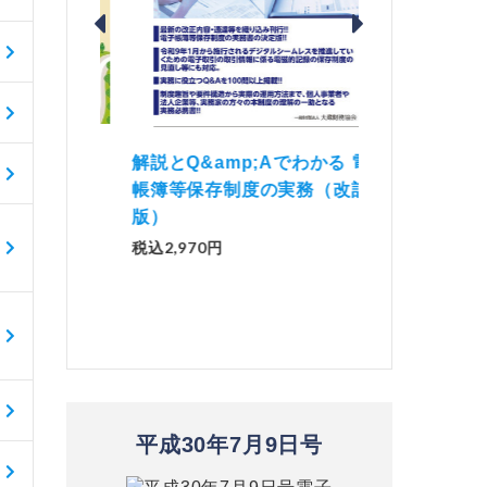
価 Ｑ
「資産承継」（2
解説とQ&amp;Aでわかる 電子
）
No.44）
帳簿等保存制度の実務（改訂
版）
税込1,500円
税込2,970円
平成30年7月9日号