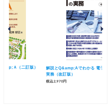
）
「資
解説とQ&amp;Aでわかる 電子帳簿等保存制度の
実務（改訂版）
税込1
税込2,970円