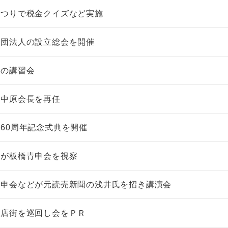
まつりで税金クイズなど実施
社団法人の設立総会を開催
税の講習会
、中原会長を再任
60周年記念式典を開催
員が板橋青申会を視察
青申会などが元読売新聞の浅井氏を招き講演会
商店街を巡回し会をＰＲ