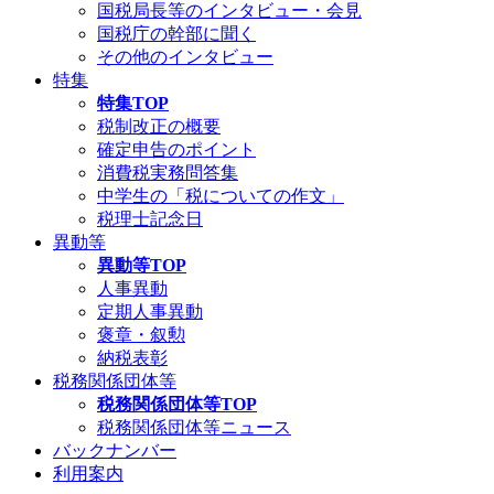
国税局長等のインタビュー・会見
国税庁の幹部に聞く
その他のインタビュー
特集
特集TOP
税制改正の概要
確定申告のポイント
消費税実務問答集
中学生の「税についての作文」
税理士記念日
異動等
異動等TOP
人事異動
定期人事異動
褒章・叙勲
納税表彰
税務関係団体等
税務関係団体等TOP
税務関係団体等ニュース
バックナンバー
利用案内