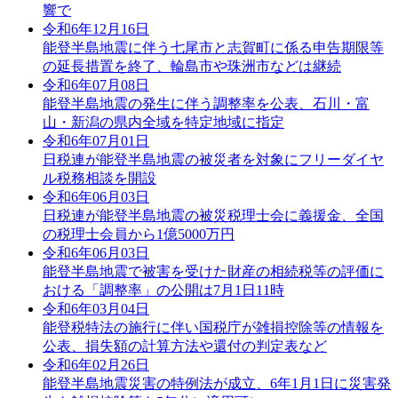
響で
令和6年12月16日
能登半島地震に伴う七尾市と志賀町に係る申告期限等
の延長措置を終了、輪島市や珠洲市などは継続
令和6年07月08日
能登半島地震の発生に伴う調整率を公表、石川・富
山・新潟の県内全域を特定地域に指定
令和6年07月01日
日税連が能登半島地震の被災者を対象にフリーダイヤ
ル税務相談を開設
令和6年06月03日
日税連が能登半島地震の被災税理士会に義援金、全国
の税理士会員から1億5000万円
令和6年06月03日
能登半島地震で被害を受けた財産の相続税等の評価に
おける「調整率」の公開は7月1日11時
令和6年03月04日
能登税特法の施行に伴い国税庁が雑損控除等の情報を
公表、損失額の計算方法や還付の判定表など
令和6年02月26日
能登半島地震災害の特例法が成立、6年1月1日に災害発