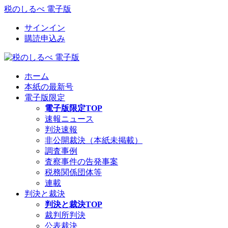
税のしるべ 電子版
サインイン
購読申込み
ホーム
本紙の最新号
電子版限定
電子版限定TOP
速報ニュース
判決速報
非公開裁決（本紙未掲載）
調査事例
査察事件の告発事案
税務関係団体等
連載
判決と裁決
判決と裁決TOP
裁判所判決
公表裁決