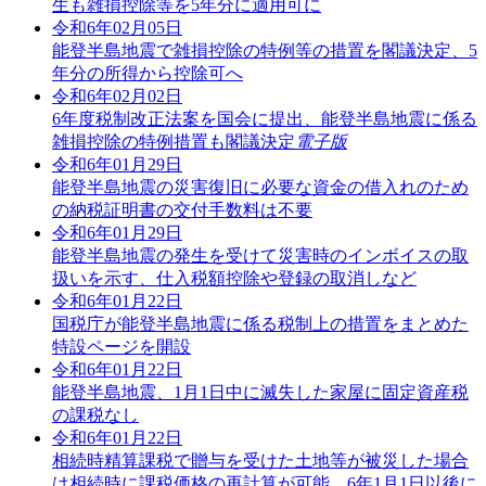
生も雑損控除等を5年分に適用可に
令和6年02月05日
能登半島地震で雑損控除の特例等の措置を閣議決定、5
年分の所得から控除可へ
令和6年02月02日
6年度税制改正法案を国会に提出、能登半島地震に係る
雑損控除の特例措置も閣議決定
電子版
令和6年01月29日
能登半島地震の災害復旧に必要な資金の借入れのため
の納税証明書の交付手数料は不要
令和6年01月29日
能登半島地震の発生を受けて災害時のインボイスの取
扱いを示す、仕入税額控除や登録の取消しなど
令和6年01月22日
国税庁が能登半島地震に係る税制上の措置をまとめた
特設ページを開設
令和6年01月22日
能登半島地震、1月1日中に滅失した家屋に固定資産税
の課税なし
令和6年01月22日
相続時精算課税で贈与を受けた土地等が被災した場合
は相続時に課税価格の再計算が可能、6年1月1日以後に