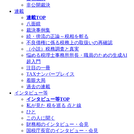
非公開裁決
連載
連載TOP
八面鏡
裁決事例集
続・傍流の正論～税相を斬る
不良債権に係る税務上の取扱いの再確認
（小説）税務調査と真実
悩める税理士事務所所長・職員のための生成AI
超入門
注目の一冊
TAXナンバープレイス
着眼大局
過去の連載
インタビュー等
インタビュー等TOP
私が見た 税を巡る 点と線
ひと
この人に聞く
財務相のインタビュー・会見
国税庁長官のインタビュー・会見