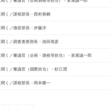
に聞く／審議官（企画酒税等担当）・富屋誠一郎
に聞く／課税部長・西村善嗣
に聞く／徴収部長・伊藤洋
に聞く／調査査察部長・池田篤彦
に聞く／審議官（企画・酒税等担当）・富屋誠一郎
に聞く／審議官（国際担当）・杉江潤
に聞く／課税部長・岡本榮一