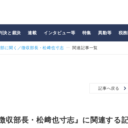
判決と裁決
連載
インタビュー等
特集
異動等
税務
幹部に聞く／徴収部長・松﨑也寸志
関連記事一覧
記事へ戻る
／徴収部長・松﨑也寸志』に関連する