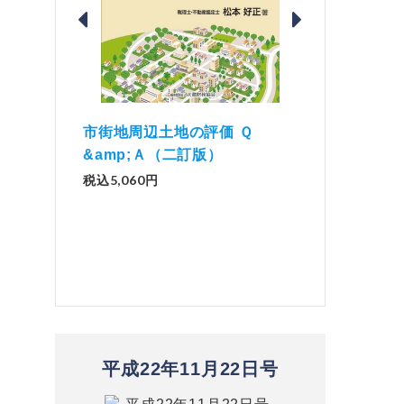
価 Ｑ
「資産承継」（2
解説とQ&amp;Aでわかる 電子
）
No.44）
帳簿等保存制度の実務（改訂
版）
税込1,500円
税込2,970円
平成22年11月22日号