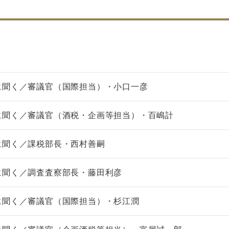
に聞く／審議官（国際担当）・小口一彦
に聞く／審議官（酒税・企画等担当）・百嶋計
に聞く／課税部長・西村善嗣
に聞く／調査査察部長・藤田利彦
に聞く／審議官（国際担当）・杉江潤