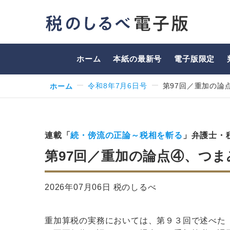
ホーム
本紙の最新号
電子版限定
ホーム
令和8年7月6日号
第97回／重加の論
連載「
続・傍流の正論～税相を斬る
」弁護士・
第97回／重加の論点④、つま
2026年07月06日 税のしるべ
重加算税の実務においては、第９３回で述べた