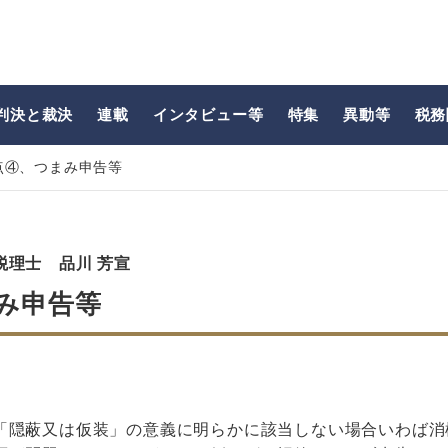
判決と裁決
連載
インタビュー等
特集
異動等
税務
点④、つまみ申告等
税理士 品川 芳宣
み申告等
「隠蔽又は仮装」の意義に明らかに該当しない場合いわば消