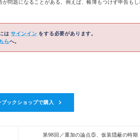
否が問題になることがある。例えば、帳簿もつけず申告もし
くには
サインイン
をする必要があります。
ちら
へ。
ンブックショップで購入
第98回／重加の論点⑤、仮装隠蔽の時期