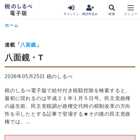
サインイン
購読申込み
ホーム
連載「
八面鏡
」
八面鏡・T
2026年05月25日 税のしるべ
税のしるべ電子版で給付付き税額控除を検索すると、
最初に現れるのは平成２１年１月５日号。民主党政権
の誕生前、民主党税調が政権交代時の税制改革の方向
性を示したとする記事で登場する★その後の民主党政
権では、…