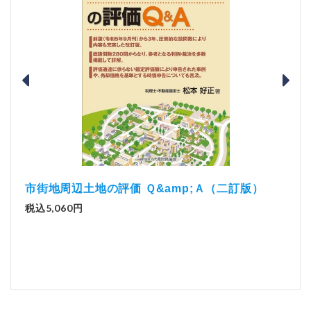
）
「資
解説とQ&amp;Aでわかる 電子帳簿等保存制度の
実務（改訂版）
税込
税込2,970円