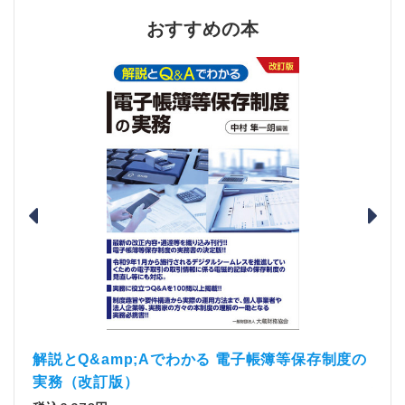
おすすめの本
）
「資
解説とQ&amp;Aでわかる 電子帳簿等保存制度の
実務（改訂版）
税込1