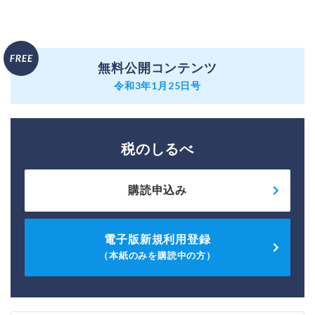
無料公開コンテンツ
令和3年1月25日号
税のしるべ
購読申込み
電子版新規利用登録
（本紙のみを購読中の方）