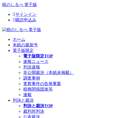
税のしるべ 電子版
サインイン
購読申込み
ホーム
本紙の最新号
電子版限定
電子版限定TOP
速報ニュース
判決速報
非公開裁決（本紙未掲載）
調査事例
査察事件の告発事案
税務関係団体等
連載
判決と裁決
判決と裁決TOP
裁判所判決
公表裁決