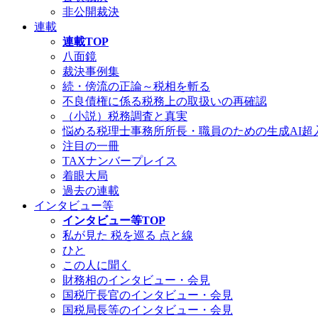
非公開裁決
連載
連載TOP
八面鏡
裁決事例集
続・傍流の正論～税相を斬る
不良債権に係る税務上の取扱いの再確認
（小説）税務調査と真実
悩める税理士事務所所長・職員のための生成AI超
注目の一冊
TAXナンバープレイス
着眼大局
過去の連載
インタビュー等
インタビュー等TOP
私が見た 税を巡る 点と線
ひと
この人に聞く
財務相のインタビュー・会見
国税庁長官のインタビュー・会見
国税局長等のインタビュー・会見