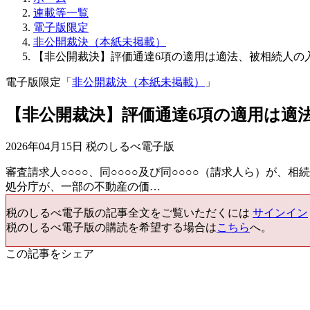
連載等一覧
電子版限定
非公開裁決（本紙未掲載）
【非公開裁決】評価通達6項の適用は適法、被相続人の
電子版限定「
非公開裁決（本紙未掲載）
」
【非公開裁決】評価通達6項の適用は適
2026年04月15日 税のしるべ電子版
審査請求人○○○○、同○○○○及び同○○○○（請求人ら）が
処分庁が、一部の不動産の価…
税のしるべ電子版の記事全文をご覧いただくには
サインイン
税のしるべ電子版の購読を希望する場合は
こちら
へ。
この記事をシェア