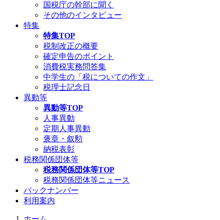
国税庁の幹部に聞く
その他のインタビュー
特集
特集TOP
税制改正の概要
確定申告のポイント
消費税実務問答集
中学生の「税についての作文」
税理士記念日
異動等
異動等TOP
人事異動
定期人事異動
褒章・叙勲
納税表彰
税務関係団体等
税務関係団体等TOP
税務関係団体等ニュース
バックナンバー
利用案内
ホーム