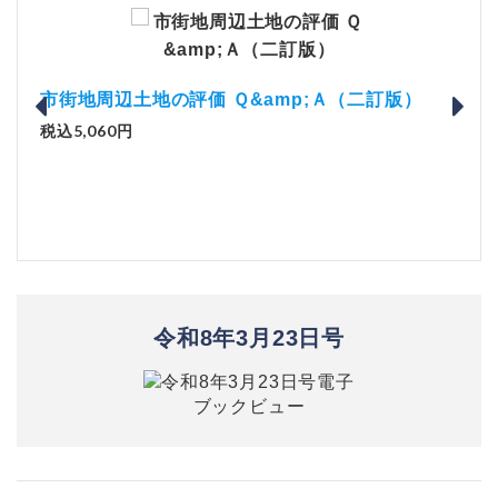
版）
市街地周辺土地の評価 Ｑ&amp;Ａ（二訂版）
解説
税込5,060円
実務
税込2
令和8年3月23日号