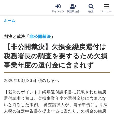
サインイン
購読申込み
ホーム
判決と裁決「
非公開裁決
」
【非公開裁決】欠損金繰戻還付は
税務署長の調査を要するため欠損
事業年度の還付金に含まれず
2026年03月23日 税のしるべ
【裁決のポイント】繰戻還付請求書に記載された繰戻
還付請求金額は、欠損事業年度の還付金額に含まれな
いと判断した事例。 審査請求人が、電子申告により法
人税の確定申告書を提出するに当たり、欠損金の繰戻