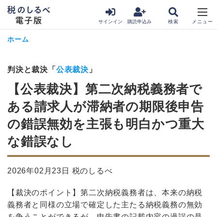
サインイン
購読申込み
ホーム
判決と裁決「
公表裁決
」
【公表裁決】第二次納税義務者で
ある請求人が滞納者の期限後申告
の錯誤無効を主張も明白かつ重大
な錯誤なし
2026年02月23日 税のしるべ
【裁決のポイント】第二次納税義務者は、本来の納税
義務者と同様の立場で確定した主たる納税義務の無効
を争うことができるが、申告書の記載内容の過誤の是