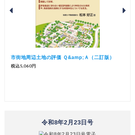
）
「資
解説とQ&amp;Aでわかる 電子帳簿等保存制度の
実務（改訂版）
税込
税込2,970円
令和8年2月23日号