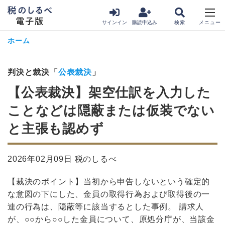
サインイン
購読申込み
ホーム
判決と裁決「
公表裁決
」
【公表裁決】架空仕訳を入力した
ことなどは隠蔽または仮装でない
と主張も認めず
2026年02月09日 税のしるべ
【裁決のポイント】当初から申告しないという確定的
な意図の下にした、金員の取得行為および取得後の一
連の行為は、隠蔽等に該当するとした事例。 請求人
が、○○から○○した金員について、原処分庁が、当該金