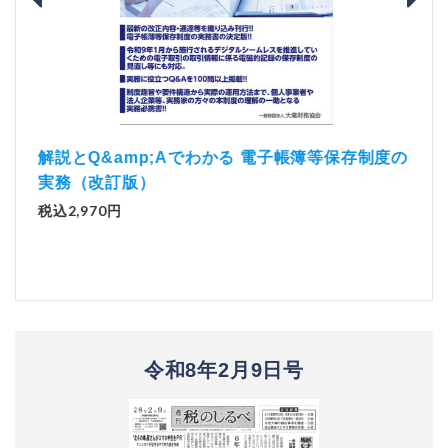
）
「資
解説とQ&amp;Aでわかる 電子帳簿等保存制度の
実務（改訂版）
税込1
税込2,970円
令和8年2月9日号