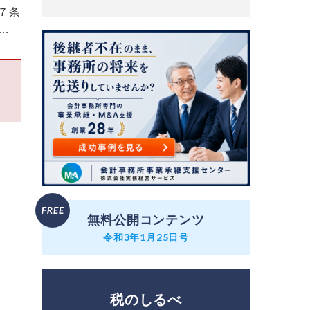
７条
…
無料公開コンテンツ
令和3年1月25日号
税のしるべ