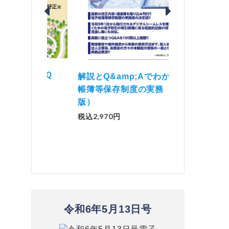
価 Ｑ
「資産承継」（2
解説とQ&amp;Aでわかる 電子
）
No.44）
帳簿等保存制度の実務（改訂
版）
税込1,500円
税込2,970円
令和6年5月13日号