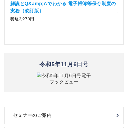
）
「資
解説とQ&amp;Aでわかる 電子帳簿等保存制度の
実務（改訂版）
税込1
税込2,970円
令和5年11月6日号
セミナーのご案内