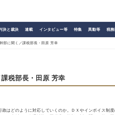
判決と裁決
連載
インタビュー等
特集
異動等
税務
幹部に聞く／課税部長・田原 芳幸
課税部長・田原 芳幸
行政はどのように対応していくのか。ＤＸやインボイス制度