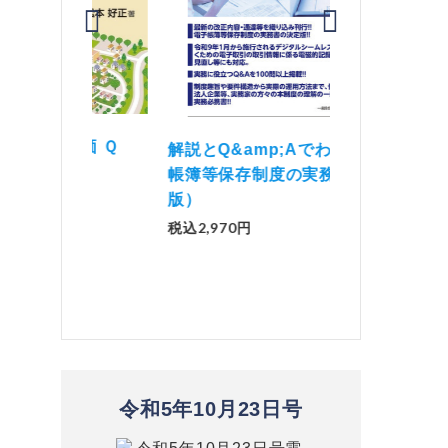
価 Ｑ
「資産承継」（2
解説とQ&amp;Aでわかる 電子
）
No.44）
帳簿等保存制度の実務（改訂
版）
税込1,500円
税込2,970円
令和5年10月23日号