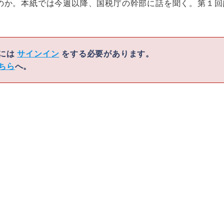
のか。本紙では今週以降、国税庁の幹部に話を聞く。第１回
くには
サインイン
をする必要があります。
ちら
へ。