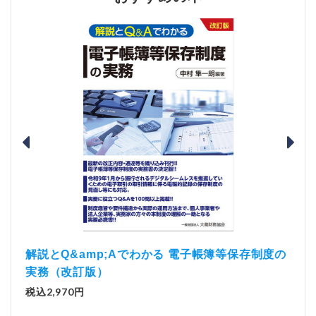
）
「資
解説とQ&amp;Aでわかる 電子帳簿等保存制度の
実務（改訂版）
税込1
税込2,970円