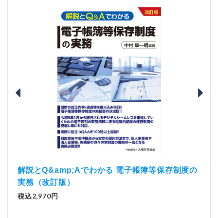
）
「資
解説とQ&amp;Aでわかる 電子帳簿等保存制度の
実務（改訂版）
税込1
税込2,970円