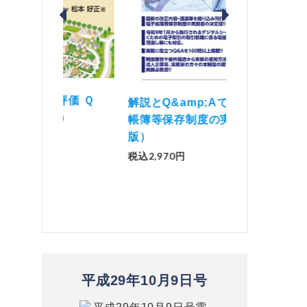
価 Ｑ
「資産承継」（2
解説とQ&amp;Aでわかる 電子
）
No.44）
帳簿等保存制度の実務（改訂
版）
税込1,500円
税込2,970円
平成29年10月9日号