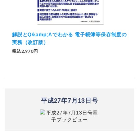
）
「資
解説とQ&amp;Aでわかる 電子帳簿等保存制度の
実務（改訂版）
税込1
税込2,970円
平成27年7月13日号