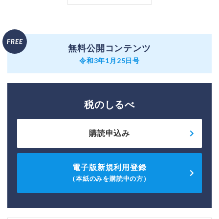
無料公開コンテンツ
令和3年1月25日号
税のしるべ
購読申込み
電子版新規利用登録
（本紙のみを購読中の方）