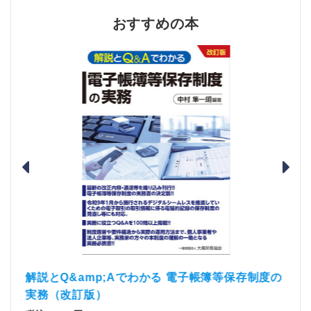
おすすめの本
）
「資
解説とQ&amp;Aでわかる 電子帳簿等保存制度の
実務（改訂版）
税込1