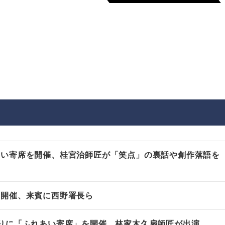
非上場株式の評価の仕方と記載
市街地周辺土地の評
例（令和8年版）
&amp;Ａ（二訂版
税込4,950円
税込5,060円
あい寄席を開催、桂宮治師匠が「笑点」の裏話や創作落語を
を開催、来賓に西野署長ら
りに「ふれあい寄席」を開催、林家木久扇師匠が出演