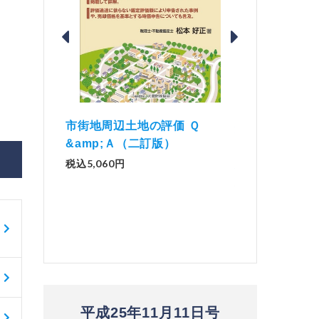
価 Ｑ
「資産承継」（2
解説とQ&amp;Aでわかる 電子
）
No.44）
帳簿等保存制度の実務（改訂
版）
税込1,500円
税込2,970円
平成25年11月11日号