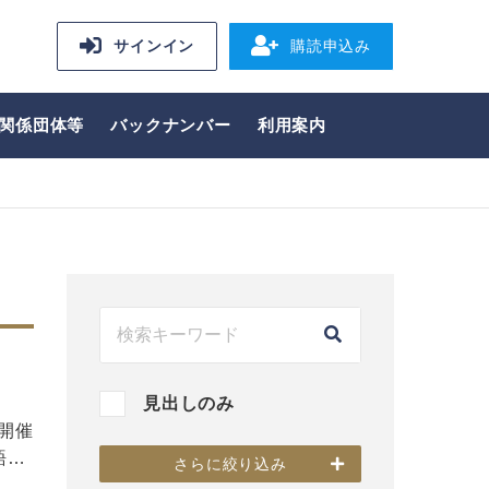
サインイン
購読申込み
関係団体等
バックナンバー
利用案内
見出しのみ
開催
語…
さらに絞り込み