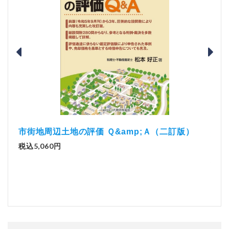
）
「資
解説とQ&amp;Aでわかる 電子帳簿等保存制度の
実務（改訂版）
税込1
税込2,970円