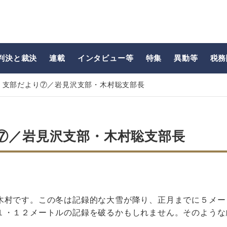
判決と裁決
連載
インタビュー等
特集
異動等
税務
・支部だより⑦／岩見沢支部・木村聡支部長
⑦／岩見沢支部・木村聡支部長
木村です。この冬は記録的な大雪が降り、正月までに５メー
１・１２メートルの記録を破るかもしれません。そのような