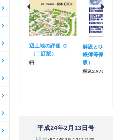
価 Ｑ
「資産承継」（2
解説とQ&amp;Aでわかる 電子
）
No.44）
帳簿等保存制度の実務（改訂
版）
税込1,500円
税込2,970円
平成24年2月13日号