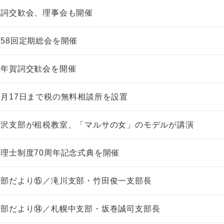
賀詞交歓会、理事会も開催
58回定期総会を開催
新年賀詞交歓会を開催
非上場株式の評価の仕方と記載
市街地周辺土地の評
例（令和8年版）
&amp;Ａ（二訂版
月17日まで税の無料相談所を設置
税込4,950円
税込5,060円
見沢支部が租税教室、「マルサの女」のモデルが講演
理士制度70周年記念式典を開催
支部だより⑮／滝川支部・竹田俊一支部長
支部だより⑭／札幌中支部・坂巻誠司支部長