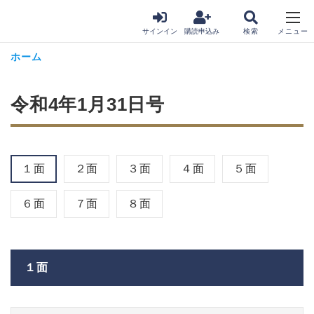
サインイン
購読申込み
ホーム
令和4年1月31日号
１面
２面
３面
４面
５面
６面
７面
８面
１面