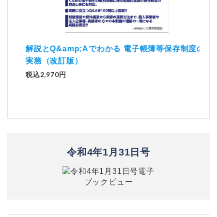
）
「資
解説とQ&amp;Aでわかる 電子帳簿等保存制度の
実務（改訂版）
税込1
税込2,970円
令和4年1月31日号