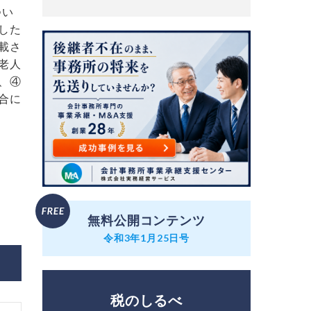
つい
した
載さ
老人
、④
合に
無料公開コンテンツ
令和3年1月25日号
税のしるべ