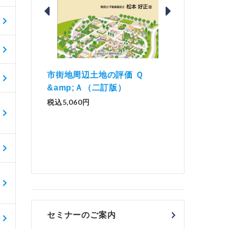
価 Ｑ
「資産承継」（2
解説とQ&amp;Aでわかる 電子
）
No.44）
帳簿等保存制度の実務（改訂
版）
税込1,500円
税込2,970円
セミナーのご案内