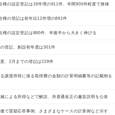
住権の設定登記は19件増の911件、年間900件程度で推移
住権の登記は前年比12件増の892件
住権の設定登記は880件、年後半から大きく伸びる
の登記、創設初年度は301件
度、2月までの登記は229件
する譲渡所得に係る取得費の金額の計算明細書等の記載例を
消滅による所得などで解説、所基通改正の趣旨説明を公表
評価で質疑応答事例、さまざまなケースの計算例など示す