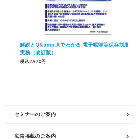
）
「資
解説とQ&amp;Aでわかる 電子帳簿等保存制度の
実務（改訂版）
税込1
税込2,970円
セミナーのご案内
広告掲載のご案内