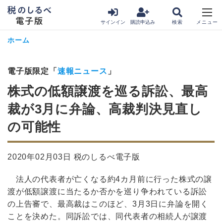
サインイン
購読申込み
ホーム
電子版限定「
速報ニュース
」
株式の低額譲渡を巡る訴訟、最高
裁が3月に弁論、高裁判決見直し
の可能性
2020年02月03日 税のしるべ電子版
法人の代表者が亡くなる約4カ月前に行った株式の譲
渡が低額譲渡に当たるか否かを巡り争われている訴訟
の上告審で、最高裁はこのほど、3月3日に弁論を開く
ことを決めた。同訴訟では、同代表者の相続人が譲渡