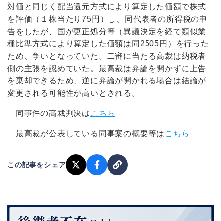
対価と同じく配当還元方式により算定した価額で株式
を評価（１株当たり75円）し、同代表者の所得税の申
告をしたが、国が更正処分等（異議決定を経て類似業
種比準方式により算定した価額は同2505円）を行った
ため、争いとなっていた。二審に当たる高裁は納税者
側の主張を認めていた。最高裁は弁論を開かずに上告
を棄却できるため、逆に弁論が開かれる場合は結論が
変更される可能性が高いとされる。
同事件の高裁判決は
こちら
最高裁が公表している同事案の概要等は
こちら
この記事をシェア